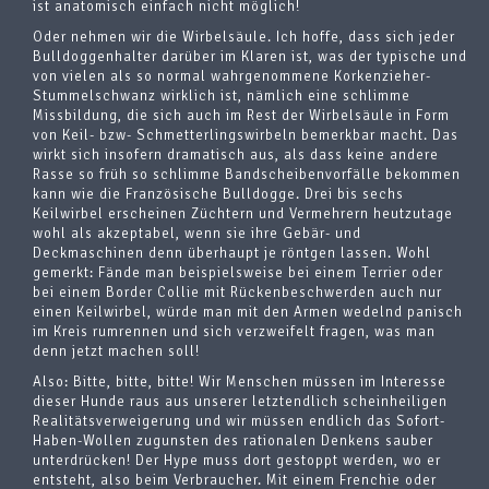
ist anatomisch einfach nicht möglich!
Oder nehmen wir die Wirbelsäule. Ich hoffe, dass sich jeder
Bulldoggenhalter darüber im Klaren ist, was der typische und
von vielen als so normal wahrgenommene Korkenzieher-
Stummelschwanz wirklich ist, nämlich eine schlimme
Missbildung, die sich auch im Rest der Wirbelsäule in Form
von Keil- bzw- Schmetterlingswirbeln bemerkbar macht. Das
wirkt sich insofern dramatisch aus, als dass keine andere
Rasse so früh so schlimme Bandscheibenvorfälle bekommen
kann wie die Französische Bulldogge. Drei bis sechs
Keilwirbel erscheinen Züchtern und Vermehrern heutzutage
wohl als akzeptabel, wenn sie ihre Gebär- und
Deckmaschinen denn überhaupt je röntgen lassen. Wohl
gemerkt: Fände man beispielsweise bei einem Terrier oder
bei einem Border Collie mit Rückenbeschwerden auch nur
einen Keilwirbel, würde man mit den Armen wedelnd panisch
im Kreis rumrennen und sich verzweifelt fragen, was man
denn jetzt machen soll!
Also: Bitte, bitte, bitte! Wir Menschen müssen im Interesse
dieser Hunde raus aus unserer letztendlich scheinheiligen
Realitätsverweigerung und wir müssen endlich das Sofort-
Haben-Wollen zugunsten des rationalen Denkens sauber
unterdrücken! Der Hype muss dort gestoppt werden, wo er
entsteht, also beim Verbraucher. Mit einem Frenchie oder