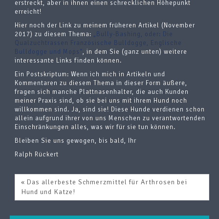
erstreckt, aber in ihnen einen schrecklichen Höhepunkt
erreicht!
Hier noch der Link zu meinem früheren Artikel (November
2017) zu diesem Thema:
„Bully-Bashing, oder: Die
Qualzuchtrassen Französische Bulldogge, Englische
Bulldogge und Mops“
, in dem Sie (ganz unten) weitere
interessante Links finden können.
Ein Postskriptum: Wenn ich mich in Artikeln und
Kommentaren zu diesem Thema in dieser Form äußere,
fragen sich manche Plattnasenhalter, die auch Kunden
meiner Praxis sind, ob sie bei uns mit ihrem Hund noch
willkommen sind. Ja, sind sie! Diese Hunde verdienen schon
allein aufgrund ihrer von uns Menschen zu verantwortenden
Einschränkungen alles, was wir für sie tun können.
Bleiben Sie uns gewogen, bis bald, Ihr
Ralph Rückert
« Das allerbeste Schmerzmittel für Arthrosen bei
Hund und Katze!