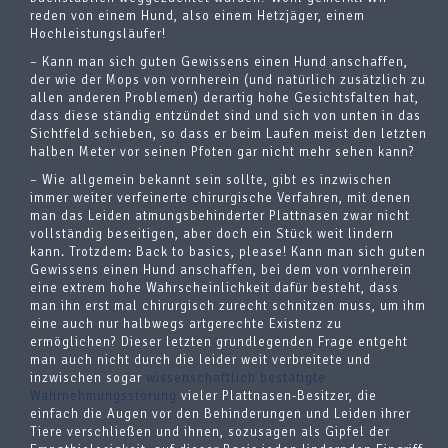
reden von einem Hund, also einem Hetzjäger, einem
Hochleistungsläufer!
– Kann man sich guten Gewissens einen Hund anschaffen,
der wie der Mops von vornherein (und natürlich zusätzlich zu
allen anderen Problemen) derartig hohe Gesichtsfalten hat,
dass diese ständig entzündet sind und sich von unten in das
Sichtfeld schieben, so dass er beim Laufen meist den letzten
halben Meter vor seinen Pfoten gar nicht mehr sehen kann?
– Wie allgemein bekannt sein sollte, gibt es inzwischen
immer weiter verfeinerte chirurgische Verfahren, mit denen
man das Leiden atmungsbehinderter Plattnasen zwar nicht
vollständig beseitigen, aber doch ein Stück weit lindern
kann. Trotzdem: Back to basics, please! Kann man sich guten
Gewissens einen Hund anschaffen, bei dem von vornherein
eine extrem hohe Wahrscheinlichkeit dafür besteht, dass
man ihn erst mal chirurgisch zurecht schnitzen muss, um ihm
eine auch nur halbwegs artgerechte Existenz zu
ermöglichen? Dieser letzten grundlegenden Frage entgeht
man auch nicht durch die leider weit verbreitete und
inzwischen sogar
wissenschaftlich bestätigte
Wahrnehmungsstörung
vieler Plattnasen-Besitzer, die
einfach die Augen vor den Behinderungen und Leiden ihrer
Tiere verschließen und ihnen, sozusagen als Gipfel der