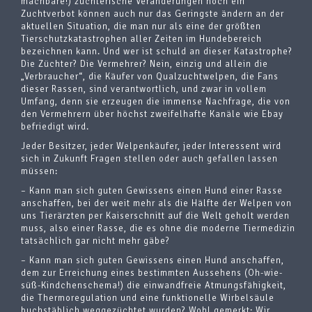
machbare!) züchterische Veränderungen noch ein
Zuchtverbot können auch nur das Geringste ändern an der
aktuellen Situation, die man nur als eine der größten
Tierschutzkatastrophen aller Zeiten im Hundebereich
bezeichnen kann. Und wer ist schuld an dieser Katastrophe?
Die Züchter? Die Vermehrer? Nein, einzig und allein die
„Verbraucher“, die Käufer von Qualzuchtwelpen, die Fans
dieser Rassen, sind verantwortlich, und zwar in vollem
Umfang, denn sie erzeugen die immense Nachfrage, die von
den Vermehrern über höchst zweifelhafte Kanäle wie Ebay
befriedigt wird.
Jeder Besitzer, jeder Welpenkäufer, jeder Interessent wird
sich in Zukunft Fragen stellen oder auch gefallen lassen
müssen:
– Kann man sich guten Gewissens einen Hund einer Rasse
anschaffen, bei der weit mehr als die Hälfte der Welpen von
uns Tierärzten per Kaiserschnitt auf die Welt geholt werden
muss, also einer Rasse, die es ohne die moderne Tiermedizin
tatsächlich gar nicht mehr gäbe?
– Kann man sich guten Gewissens einen Hund anschaffen,
dem zur Erreichung eines bestimmten Aussehens (Oh-wie-
süß-Kindchenschema!) die einwandfreie Atmungsfähigkeit,
die Thermoregulation und eine funktionelle Wirbelsäule
buchstäblich weggezüchtet wurden? Wohl gemerkt: Wir