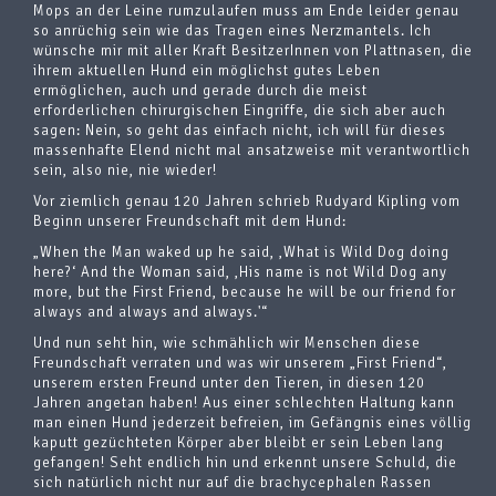
Mops an der Leine rumzulaufen muss am Ende leider genau
so anrüchig sein wie das Tragen eines Nerzmantels. Ich
wünsche mir mit aller Kraft BesitzerInnen von Plattnasen, die
ihrem aktuellen Hund ein möglichst gutes Leben
ermöglichen, auch und gerade durch die meist
erforderlichen chirurgischen Eingriffe, die sich aber auch
sagen: Nein, so geht das einfach nicht, ich will für dieses
massenhafte Elend nicht mal ansatzweise mit verantwortlich
sein, also nie, nie wieder!
Vor ziemlich genau 120 Jahren schrieb Rudyard Kipling vom
Beginn unserer Freundschaft mit dem Hund:
„When the Man waked up he said, ‚What is Wild Dog doing
here?‘ And the Woman said, ‚His name is not Wild Dog any
more, but the First Friend, because he will be our friend for
always and always and always.'“
Und nun seht hin, wie schmählich wir Menschen diese
Freundschaft verraten und was wir unserem „First Friend“,
unserem ersten Freund unter den Tieren, in diesen 120
Jahren angetan haben! Aus einer schlechten Haltung kann
man einen Hund jederzeit befreien, im Gefängnis eines völlig
kaputt gezüchteten Körper aber bleibt er sein Leben lang
gefangen! Seht endlich hin und erkennt unsere Schuld, die
sich natürlich nicht nur auf die brachycephalen Rassen