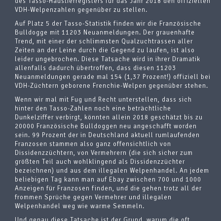
des Tasso-Haustierregisters für das Jahr 2018 den offiziellen
VDH-Welpenzahlen gegenüber zu stellen.
Auf Platz 5 der Tasso-Statistik finden wir die Französische
Bulldogge mit 11203 Neuanmeldungen. Der grauenhafte
Trend, mit einer der schlimmsten Qualzuchtrassen aller
Zeiten an der Leine durch die Gegend zu laufen, ist also
leider ungebrochen. Diese Tatsache wird in ihrer Dramatik
allenfalls dadurch übertroffen, dass diesen 11203
Neuanmeldungen gerade mal 154 (1,37 Prozent!) offiziell bei
VDH-Züchtern geborene Frenchie-Welpen gegenüber stehen.
Wenn wir mal mit Fug und Recht unterstellen, dass sich
hinter den Tasso-Zahlen noch eine beträchtliche
Dunkelziffer verbirgt, könnten allein 2018 geschätzt bis zu
20000 Französische Bulldoggen neu angeschafft worden
sein. 99 Prozent der in Deutschland aktuell rumlaufenden
Franzosen stammen also ganz offensichtlich von
Dissidenzzüchtern, von Vermehrern (die sich sicher zum
größten Teil auch wohlklingend als Dissidenzzüchter
bezeichnen) und aus dem illegalen Welpenhandel. An jedem
beliebigen Tag kann man auf Ebay zwischen 700 und 1000
Anzeigen für Franzosen finden, und die gehen trotz all der
frommen Sprüche gegen Vermehrer und illegalen
Welpenhandel weg wie warme Semmeln.
Und genau diese Tatsache ist der Grund, warum die oft