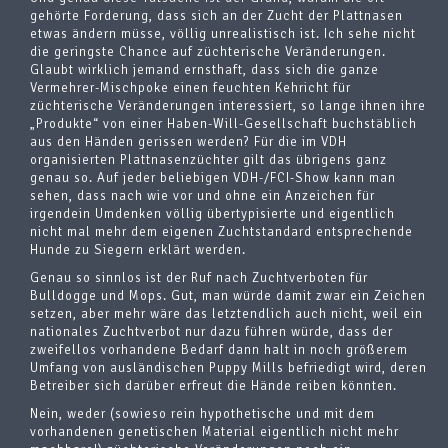
gehörte Forderung, dass sich an der Zucht der Plattnasen
etwas ändern müsse, völlig unrealistisch ist. Ich sehe nicht
die geringste Chance auf züchterische Veränderungen.
Glaubt wirklich jemand ernsthaft, dass sich die ganze
Vermehrer-Mischpoke einen feuchten Kehricht für
züchterische Veränderungen interessiert, so lange ihnen ihre
„Produkte“ von einer Haben-Will-Gesellschaft buchstäblich
aus den Händen gerissen werden? Für die im VDH
organisierten Plattnasenzüchter gilt das übrigens ganz
genau so. Auf jeder beliebigen VDH-/FCI-Show kann man
sehen, dass nach wie vor und ohne ein Anzeichen für
irgendein Umdenken völlig übertypisierte und eigentlich
nicht mal mehr dem eigenen Zuchtstandard entsprechende
Hunde zu Siegern erklärt werden.
Genau so sinnlos ist der Ruf nach Zuchtverboten für
Bulldogge und Mops. Gut, man würde damit zwar ein Zeichen
setzen, aber mehr wäre das letztendlich auch nicht, weil ein
nationales Zuchtverbot nur dazu führen würde, dass der
zweifellos vorhandene Bedarf dann halt in noch größerem
Umfang von ausländischen Puppy Mills befriedigt wird, deren
Betreiber sich darüber erfreut die Hände reiben könnten.
Nein, weder (sowieso rein hypothetische und mit dem
vorhandenen genetischen Material eigentlich nicht mehr