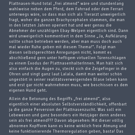
Plattnasen-Hund total „frei atmend“ wäre und stundenlang
wahlweise neben dem Pferd, dem Fahrrad oder dem Ferrari
unterwegs wäre, so dass man sich als Tierarzt unweigerlich
fragt, woher die ganzen Brachycephalen stammen, die man
in den letzten Jahren operiert hat und wer genau die
Abnehmer der unzähligen Ebay-Welpen eigentlich sind. Dann
wird unweigerlich kommentiert in dem Sinne „Ja, Aufklärung
sollte schon betrieben werden, aber man muss doch auch
mal wieder Ruhe geben mit diesem Thema!“. Folgt man
diesen selbstgerechten Anregungen nicht, kommt es
abschließend gern unter heftigem virtuellen Türenschlagen
zu einem Exodus der PlattnasenhalterInnen. Man hält sich
also einfach die Augen zu, steckt sich die Zeigefinger in die
Ohren und singt ganz laut Lalala, damit man weiter schön
ungestört in seiner realitätsverweigernden Blase leben kann
und erst gar nicht wahrnehmen muss, wie beschissen es dem
eigenen Hund geht.
Allein die Betonung des Begriffs „frei atmend“, also
eigentlich einer absoluten Selbstverständlichkeit, offenbart
ja die ganze Perversion der Plattnasenzucht. Was soll ein
Lebewesen und ganz besonders ein Hetzjäger denn anderes
sein als frei atmend??? Davon abgesehen: Mit dieser völlig
abnormen Kopfform kann es keine wirklich freie Atmung und
keine funktionierende Thermoregulation geben, basta! Das