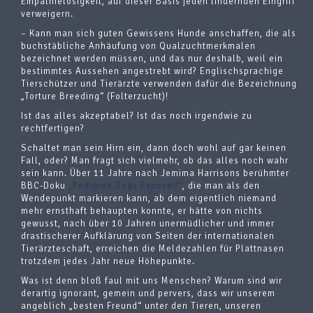
Empathielosigkeit, auf dieser Basis jeden lindernden Eingriff
verweigern.
– Kann man sich guten Gewissens Hunde anschaffen, die als
buchstäbliche Anhäufung von Qualzuchtmerkmalen
bezeichnet werden müssen, und das nur deshalb, weil ein
bestimmtes Aussehen angestrebt wird? Englischsprachige
Tierschützer und Tierärzte verwenden dafür die Bezeichnung
„Torture Breeding“ (Folterzucht)!
Ist das alles akzeptabel? Ist das noch irgendwie zu
rechtfertigen?
Schaltet man sein Hirn ein, dann doch wohl auf gar keinen
Fall, oder? Man fragt sich vielmehr, ob das alles noch wahr
sein kann. Über 11 Jahre nach Jemima Harrisons berühmter
BBC-Doku
„Pedigree Dogs Exposed“
, die man als den
Wendepunkt markieren kann, ab dem eigentlich niemand
mehr ernsthaft behaupten konnte, er hätte von nichts
gewusst, nach über 10 Jahren unermüdlicher und immer
drastischerer Aufklärung von Seiten der internationalen
Tierärzteschaft, erreichen die Meldezahlen für Plattnasen
trotzdem jedes Jahr neue Höhepunkte.
Was ist denn bloß faul mit uns Menschen? Warum sind wir
derartig ignorant, gemein und pervers, dass wir unserem
angeblich „besten Freund“ unter den Tieren, unseren