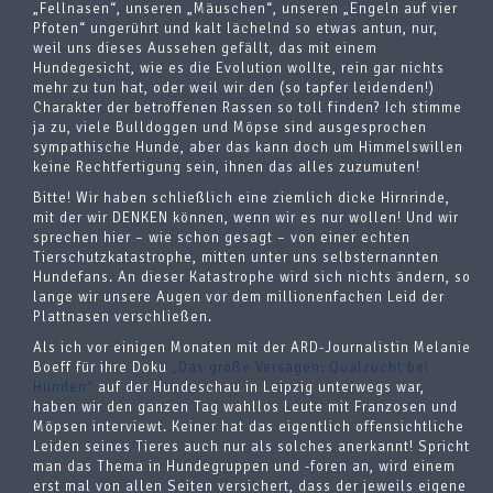
„Fellnasen“, unseren „Mäuschen“, unseren „Engeln auf vier
Pfoten“ ungerührt und kalt lächelnd so etwas antun, nur,
weil uns dieses Aussehen gefällt, das mit einem
Hundegesicht, wie es die Evolution wollte, rein gar nichts
mehr zu tun hat, oder weil wir den (so tapfer leidenden!)
Charakter der betroffenen Rassen so toll finden? Ich stimme
ja zu, viele Bulldoggen und Möpse sind ausgesprochen
sympathische Hunde, aber das kann doch um Himmelswillen
keine Rechtfertigung sein, ihnen das alles zuzumuten!
Bitte! Wir haben schließlich eine ziemlich dicke Hirnrinde,
mit der wir DENKEN können, wenn wir es nur wollen! Und wir
sprechen hier – wie schon gesagt – von einer echten
Tierschutzkatastrophe, mitten unter uns selbsternannten
Hundefans. An dieser Katastrophe wird sich nichts ändern, so
lange wir unsere Augen vor dem millionenfachen Leid der
Plattnasen verschließen.
Als ich vor einigen Monaten mit der ARD-Journalistin Melanie
Boeff für ihre Doku
„Das große Versagen: Qualzucht bei
Hunden“
auf der Hundeschau in Leipzig unterwegs war,
haben wir den ganzen Tag wahllos Leute mit Franzosen und
Möpsen interviewt. Keiner hat das eigentlich offensichtliche
Leiden seines Tieres auch nur als solches anerkannt! Spricht
man das Thema in Hundegruppen und -foren an, wird einem
erst mal von allen Seiten versichert, dass der jeweils eigene