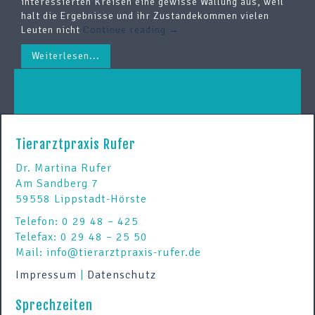
interessierten Kreisen eine gewisse Wallung aus, weil
halt die Ergebnisse und ihr Zustandekommen vielen
Leuten nicht
Continue reading
→
Weiterlesen...
Tierarztpraxis Rufer
Dr. Martina Rufer
Am Sandberg 7
59558 Lippstadt-Hörste
Telefon: 0 29 48 – 425
Telefax: 0 29 48 – 25 50
Mail: info@tierarztpraxis-rufer.de
Impressum
|
Datenschutz
Sprechzeiten